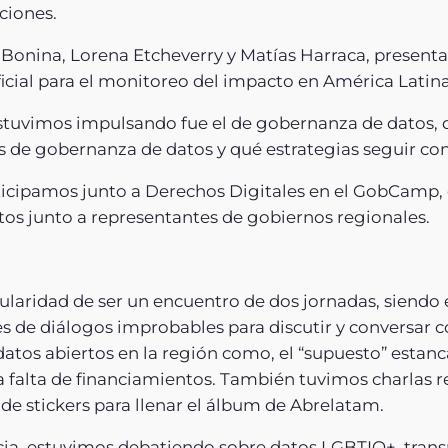
ciones.
 Bonina, Lorena Etcheverry y Matías Harraca, presentar
ficial para el monitoreo del impacto en América Latina 
stuvimos impulsando fue el de gobernanza de datos, 
de gobernanza de datos y qué estrategias seguir con e
icipamos junto a Derechos Digitales en el GobCamp, 
s junto a representantes de gobiernos regionales.
cularidad de ser un encuentro de dos jornadas, siendo
 de diálogos improbables para discutir y conversar c
 datos abiertos en la región como, el “supuesto” estan
 la falta de financiamientos. También tuvimos charlas
e stickers para llenar el álbum de Abrelatam.
ncia, estuvimos debatiendo sobre datos LGBTIQ+, tran