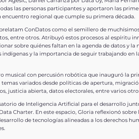
por Agesic, Daniel Carranza por Data Uy, María Fernan
odas las personas participantes y aportaron las primera
n encuentro regional que cumple su primera década.
 Abrelatam ConDatos como el semillero de muchísimos
atos, entre otros. Atribuyó estos procesos al espíritu
onar sobre quiénes faltan en la agenda de datos y la
indígenas y la importancia de seguir trabajando en la
o musical con percusión robótica que inauguró la pr
temas variados desde políticas de apertura, migració
s, justicia abierta, datos electorales, entre varios otro
orio de Inteligencia Artificial para el desarrollo jun
 Data Charter. En este espacio, Gloria reflexionó sob
 desarrollo de tecnologías alineadas a los derechos hu
es.