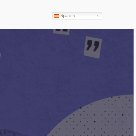
ar
Spanish