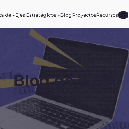
Busc
ca de
Ejes Estratégicos
Blog
Proyectos
Recursos
Blog de ILDA