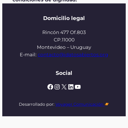
Domicilio legal
Rincón 477 Of.803
CP.11000
Montevideo – Uruguay
E-mail:
contacto@idatosabiertos.org
Social
Facebook
Instagram
X
LinkedIn
YouTube
Desarrollado por:
Voyager Comunicación