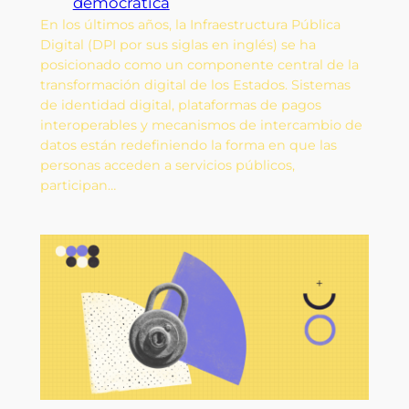
democrática
En los últimos años, la Infraestructura Pública
Digital (DPI por sus siglas en inglés) se ha
posicionado como un componente central de la
transformación digital de los Estados. Sistemas
de identidad digital, plataformas de pagos
interoperables y mecanismos de intercambio de
datos están redefiniendo la forma en que las
personas acceden a servicios públicos,
participan…