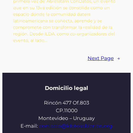
primera vez de Abrelatam ConDatos, un evento
que en su 13va edición se consolida como un
espacio donde la comunidad datera
latinoamericana se conecta, aprende y se
compromete con transformar la realidad de la
región. Desde ILDA, como co-organizadoras del
evento, al lado…
Next Page
→
Domicilio legal
Rincón 477 Of.803
CP.11000
Montevideo – Uruguay
E-mail:
contacto@idatosabiertos.org