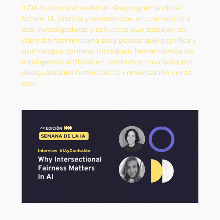
ILDA tuvimos el webinar «Reprogramando el
futuro: IA, justicia y resistencia», el cual reunió a
dos investigadoras y activistas que trabajan en
clave latinoamericana para pensar qué significa y
qué riesgos conlleva introducir herramientas de
inteligencia artificial en contextos marcados por
desigualdades históricas. La conversación contó
con…