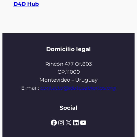
D4D Hub
Domicilio legal
Rincón 477 Of.803
CP.11000
Montevideo – Uruguay
E-mail:
contacto@idatosabiertos.org
Social
Facebook
Instagram
X
LinkedIn
YouTube