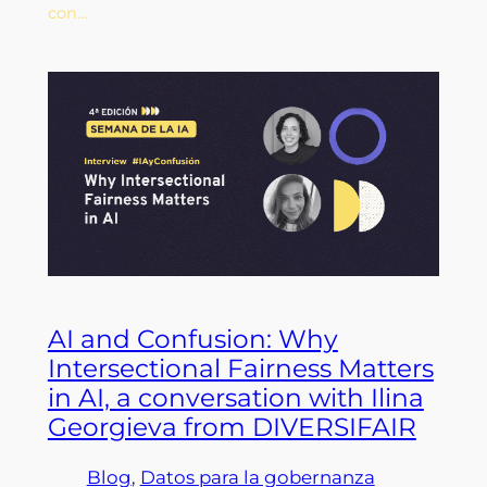
con…
AI and Confusion: Why
Intersectional Fairness Matters
in AI, a conversation with Ilina
Georgieva from DIVERSIFAIR
Blog
, 
Datos para la gobernanza