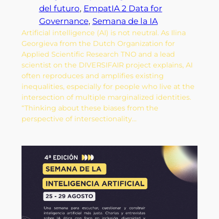
del futuro
, 
EmpatIA 2 Data for
Governance
, 
Semana de la IA
Artificial intelligence (AI) is not neutral. As Ilina
Georgieva from the Dutch Organization for
Applied Scientific Research TNO and a lead
scientist on the DIVERSIFAIR project explains, AI
often reproduces and amplifies existing
inequalities, especially for people who live at the
intersection of multiple marginalized identities.
“Thinking about these biases from the
perspective of intersectionality…