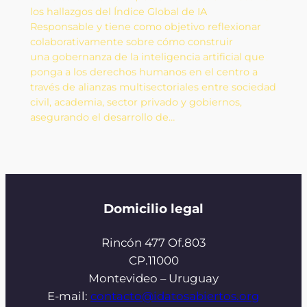
los hallazgos del Índice Global de IA
Responsable y tiene como objetivo reflexionar
colaborativamente sobre cómo construir
una gobernanza de la inteligencia artificial que
ponga a los derechos humanos en el centro a
través de alianzas multisectoriales entre sociedad
civil, academia, sector privado y gobiernos,
asegurando el desarrollo de…
Domicilio legal
Rincón 477 Of.803
CP.11000
Montevideo – Uruguay
E-mail:
contacto@idatosabiertos.org