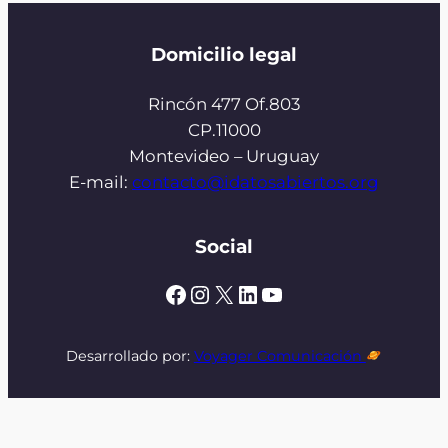
Domicilio legal
Rincón 477 Of.803
CP.11000
Montevideo – Uruguay
E-mail:
contacto@idatosabiertos.org
Social
Facebook
Instagram
X
LinkedIn
YouTube
Desarrollado por:
Voyager Comunicación