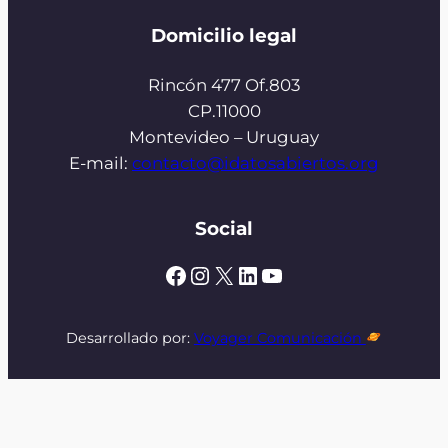
Domicilio legal
Rincón 477 Of.803
CP.11000
Montevideo – Uruguay
E-mail:
contacto@idatosabiertos.org
Social
Facebook
Instagram
X
LinkedIn
YouTube
Desarrollado por:
Voyager Comunicación