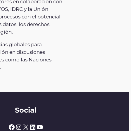
tores en colaboración con
VOS, IDRC y la Unión
procesos con el potencial
s datos, los derechos
egión.
cias globales para
gión en discusiones
es como las Naciones
.
Social
Facebook
Instagram
X
LinkedIn
YouTube