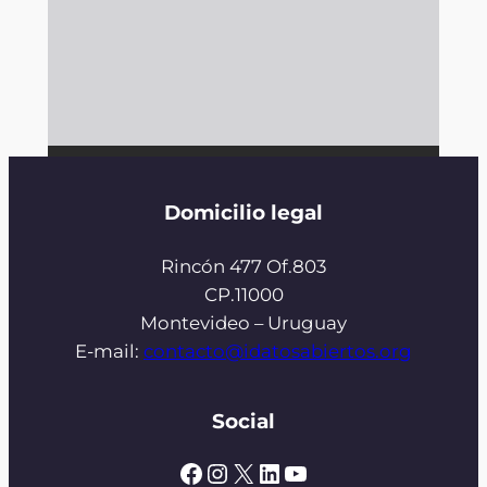
Domicilio legal
Rincón 477 Of.803
CP.11000
Montevideo – Uruguay
E-mail:
contacto@idatosabiertos.org
Social
Facebook
Instagram
X
LinkedIn
YouTube