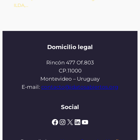
ILDA,…
Domicilio legal
Rincón 477 Of.803
CP.11000
Montevideo – Uruguay
E-mail:
contacto@idatosabiertos.org
Social
Facebook
Instagram
X
LinkedIn
YouTube