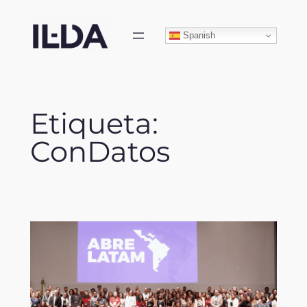
Skip
to
Spanish
content
Etiqueta:
ConDatos