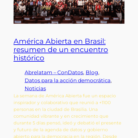
América Abierta en Brasil:
resumen de un encuentro
histórico
Abrelatam – ConDatos
, 
Blog
, 
Datos para la acción democrática
, 
Noticias
La semana de América Abierta fue un espacio
inspirador y colaborativo que reunió a +1100
personas en la ciudad de Brasilia. Una
comunidad vibrante y en crecimiento que
durante 5 días pensó, ideó y debatió el presente
y futuro de la agenda de datos y gobierno
abierto para la democracia en la región. Desde