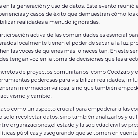
 en la generación y uso de datos. Este evento reunió a
periencias y casos de éxito que demuestran cómo los
sibilizar realidades a menudo ignoradas.
articipación activa de las comunidades es esencial par
erados localmente tienen el poder de sacar a la luz p
en las voces de quienes más lo necesitan. En este se
des tengan voz en la toma de decisiones que les afec
ncretos de proyectos comunitarios, como Cocôzap y e
amientas poderosas para visibilizar realidades, influi
o generan información valiosa, sino que también empo
 activismo y cambio.
stacó como un aspecto crucial para empoderar a las c
 solo recolectar datos, sino también analizarlos y uti
tre organizaciones,el estado y la sociedad civil se p
líticas públicas y asegurando que se tomen en cuenta l