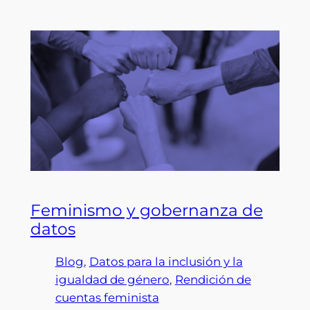
Feminismo y gobernanza de
datos
Blog
, 
Datos para la inclusión y la
igualdad de género
, 
Rendición de
cuentas feminista