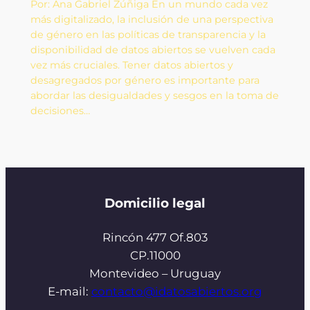
Por: Ana Gabriel Zúñiga En un mundo cada vez
más digitalizado, la inclusión de una perspectiva
de género en las políticas de transparencia y la
disponibilidad de datos abiertos se vuelven cada
vez más cruciales. Tener datos abiertos y
desagregados por género es importante para
abordar las desigualdades y sesgos en la toma de
decisiones…
Domicilio legal
Rincón 477 Of.803
CP.11000
Montevideo – Uruguay
E-mail:
contacto@idatosabiertos.org