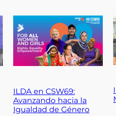
ILDA en CSW69:
Avanzando hacia la
Igualdad de Género