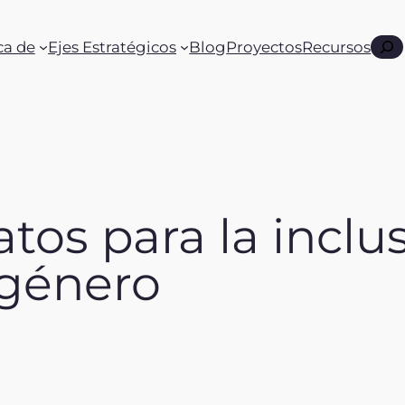
Busc
ca de
Ejes Estratégicos
Blog
Proyectos
Recursos
tos para la inclus
 género