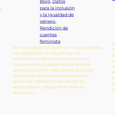
Blog
, 
Datos
n
para la inclusión
y la igualdad de
género
, 
Rendición de
cuentas
feminista
P
Por: Ana Gabriel Zúñiga En un mundo cada vez
I
más digitalizado, la inclusión de una
d
perspectiva de género en las políticas de
c
transparencia y la disponibilidad de datos
l
abiertos se vuelven cada vez más cruciales.
A
Tener datos abiertos y desagregados por
p
género es importante para abordar las
p
desigualdades y sesgos en la toma de
m
decisiones…