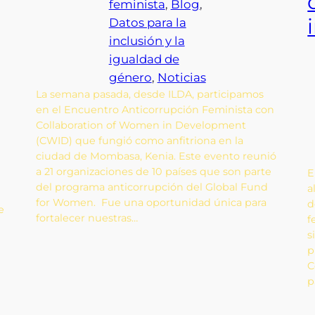
feminista
, 
Blog
, 
Datos para la
inclusión y la
igualdad de
género
, 
Noticias
La semana pasada, desde ILDA, participamos
en el Encuentro Anticorrupción Feminista con
Collaboration of Women in Development
(CWID) que fungió como anfitriona en la
ciudad de Mombasa, Kenia. Este evento reunió
a 21 organizaciones de 10 países que son parte
E
del programa anticorrupción del Global Fund
a
for Women. Fue una oportunidad única para
d
e
fortalecer nuestras…
f
s
p
C
p