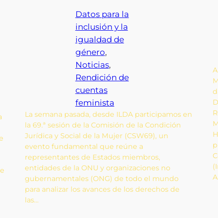
Datos para la
inclusión y la
igualdad de
género
, 
Noticias
, 
A
Rendición de
M
cuentas
d
D
feminista
R
La semana pasada, desde ILDA participamos en
a
M
la 69.ª sesión de la Comisión de la Condición
H
Jurídica y Social de la Mujer (CSW69), un
e
p
evento fundamental que reúne a
C
representantes de Estados miembros,
(
entidades de la ONU y organizaciones no
te
A
gubernamentales (ONG) de todo el mundo
para analizar los avances de los derechos de
las…