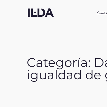
Skip
to
Acer
content
Categoría:
Da
igualdad de