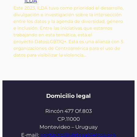
ILDA
Este 2023, ILDA tuvo como prioridad el desarrollo,
divulgación e investigación sobre la intersección
entre los datos y la agenda de diversidad, género
e inclusión. Entre las iniciativas que estamos
trabajando en esta temática, está el
proyecto DatosLGBTIQ+. Esta es una alianza con 5
organizaciones de Centroamérica para el uso de
datos para visibilizar la violencia…
Domicilio legal
Rincón 477 Of.803
CP.11000
Montevideo – Uruguay
E-mail:
contacto@idatosabiertos.org